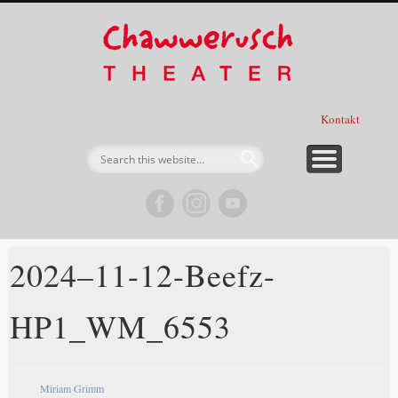
Förderer, Sponsoren & Partner
Spieltermine & Karten
Expedition
Über uns
Projekte
Stücke
Verein
Start
Chawwe
Thea
Kontakt
2024–11-12-Beefz-
HP1_WM_6553
Miriam Grimm