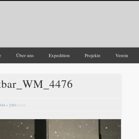
werusch Theater
e
Über uns
Expedition
Projekte
Verein
htbar_WM_4476
544 × 2363
pixels