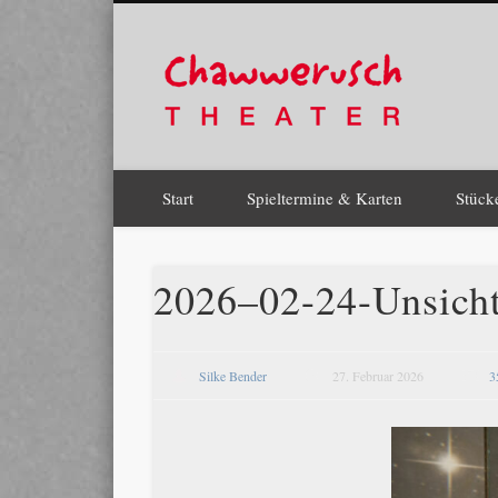
Chaw
Theater Chawwerusch
Facebook
Pinterest
Vimeo
Start
Spieltermine & Karten
Stück
2026–02-24-Unsic
Silke Bender
27. Februar 2026
3