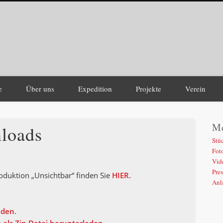
werusch Theater
e
Über uns
Expedition
Projekte
Verein
Me
loads
Stü
Fot
Vid
Pre
o­duk­ti­on „Unsicht­bar“ fin­den Sie
HIER.
Anl
a­den
.