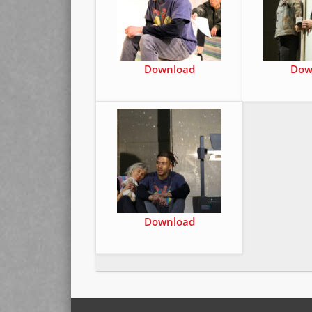
Down­load
Dow
Down­load