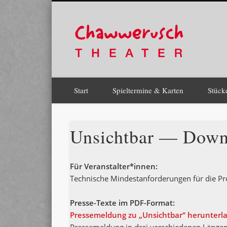
Chaw
Theater Chawwerusch
Facebook
Pinterest
Vimeo
Start
Spieltermine & Karten
Stück
Unsichtbar — Down
Für Veranstalter*innen:
Tech­ni­sche Min­dest­an­for­de­run­gen für die Pr
Pres­se-Tex­te im PDF-Format:
Pres­se­mel­dung zu „Unsicht­bar“ her­un­ter­l