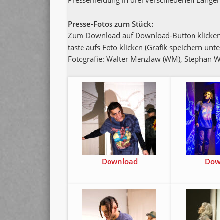
Pres­se­mel­dung in drei ver­schie­de­nen Län­g
Pres­se-Fotos zum Stück:
Zum Down­load auf Down­load-But­ton kli­cken 
tas­te aufs Foto kli­cken (Gra­fik spei­chern unte
Foto­gra­fie: Wal­ter Menz­law (WM), Ste­phan W
Down­load
Dow