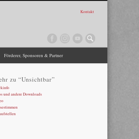
Kontakt
Förderer, Sponsoren & Partner
hr zu “Unsichtbar”
ckinfo
os und andere Downloads
eo
ssestimmen
aufstellen