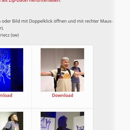
en
als Zip-Datei her­un­ter­la­den
.
oder Bild mit Dop­pel­klick öff­nen und mit rech­ter Maus­
r).
riecz (sw)
n­load
Down­load