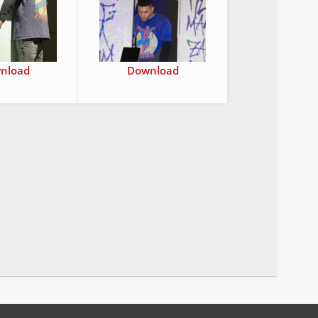
n­load
Down­load