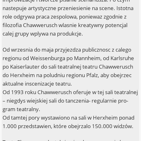
nas­te­pu­je arty­sty­cz­ne prze­nie­si­e­nie na sce­ne. Istot­na
role odgry­wa pra­ca zes­po­lo­wa, ponie­waz zgod­nie z
filozo­fia Chaw­we­rusch wlas­nie krea­tyw­ny poten­c­jal
calej gru­py wply­wa na produkcje.
Od wrzes­nia do maja przy­jezdza publicz­nosc z cale­go
regi­o­nu od Weis­sen­bur­ga po Mann­heim, od Karls­ru­he
po Kai­ser­lau­ter do sali teatral­nej teatru Chaw­we­rusch
do Herx­heim na polud­niu regi­o­nu Pfalz, aby obe­jr­zec
aktu­al­ne ins­ceni­zac­je teatru.
Od 1993 roku Chaw­we­rusch ofe­ru­je w tej sali teatral­nej
– nieg­dys wie­js­kiej sali do tanc­ze­nia- regu­lar­nie pro­
gram teatralny.
Od tam­tej pory wysta­wi­o­no na sali w Herx­heim ponad
1.000 przedsta­wi­en, któ­re obe­jrz­a­lo 150.000 widzów.