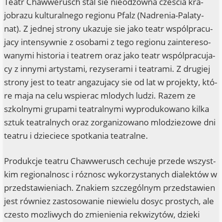
Teatr Chaw­we­rusch stal sie nie­odzow­na cze­scia kra­
jobra­zu kul­tu­ral­n­ego regi­o­nu Pfalz (Nad­re­nia-Pala­ty­
nat). Z jed­nej stro­ny uka­zu­je sie jako teatr wspól­pra­cu­
ja­cy inten­syw­nie z osoba­mi z tego regi­o­nu zain­te­re­so­
wany­mi his­to­ria i teatrem oraz jako teatr wspól­pra­cu­ja­
cy z inny­mi arty­st­ami, rezy­se­r­a­mi i teat­ra­mi. Z dru­giej
stro­ny jest to teatr anga­zu­ja­cy sie od lat w pro­jek­ty, któ­
re maja na celu wspierac mlo­dych lud­zi. Razem ze
szkol­ny­mi grup­a­mi teatral­ny­mi wypro­du­ko­wa­no kil­ka
sztuk teatral­nych oraz zor­ga­ni­zowa­no mlod­zie­zo­we dni
teatru i dzie­cie­ce spot­ka­nia teatralne.
Pro­duk­c­je teatru Chaw­we­rusch cechu­je prze­de wszyst­
kim regio­nal­nosc i róz­nosc wykor­zystanych dia­lek­tów w
przedsta­wi­e­niach. Zna­kiem szc­ze­gól­nym przedsta­wi­en
jest rów­niez zasto­so­wa­nie nie­wie­lu dosyc pro­s­tych, ale
czes­to moz­li­wych do zmi­e­ni­enia rekwi­zy­tów, dzie­ki