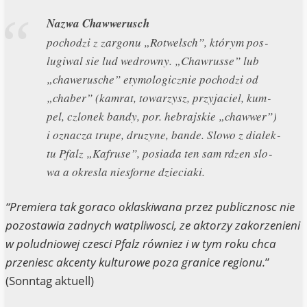
Nazwa Chaw­we­rusch
pochod­zi z zar­go­nu „Rot­welsch”, którym pos­
lug­iwal sie lud wed­row­ny. „Chawrus­se” lub
„cha­we­ru­sche” ety­mo­lo­gicz­nie pochod­zi od
„cha­ber” (kam­rat, towar­zy­sz, przy­ja­ciel, kum­
pel, czlo­nek ban­dy, por. heb­ra­js­kie „chaw­wer”)
i oznac­za tru­pe, dru­zy­ne, ban­de. Slo­wo z dia­lek­
tu Pfalz „Kafru­se”, posia­da ten sam rdzen slo­
wa a okres­la nies­for­ne dzieciaki.
“Pre­mie­ra tak gora­co oklas­ki­wa­na przez publicz­nosc nie
pozosta­wia zad­nych wat­pli­wo­sci, ze aktor­zy zakor­ze­ni­eni
w polud­nio­wej cze­sci Pfalz rów­niez i w tym roku chca
prze­niesc akcen­ty kul­tur­o­we poza gra­nice regi­o­nu.
”
(Sonn­tag aktuell)