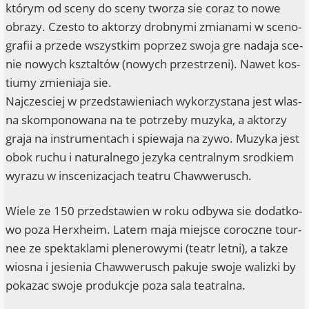
którym od sce­ny do sce­ny twor­za sie coraz to nowe
obra­zy. Czes­to to aktor­zy drob­ny­mi zmi­a­na­mi w sceno­
gra­fii a prze­de wszyst­kim poprzez swo­ja gre nada­ja sce­
nie nowych ksz­tal­tów (nowych przestrze­ni). Nawet kos­
ti­umy zmi­e­nia­ja sie.
Najc­ze­sciej w przedsta­wi­e­niach wykor­zyst­a­na jest wlas­
na skom­po­no­wa­na na te potrze­by muzy­ka, a aktor­zy
gra­ja na instru­mentach i spie­wa­ja na zywo. Muzy­ka jest
obok ruchu i natu­ral­n­ego jezy­ka cen­tral­nym srod­kiem
wyra­zu w ins­ceni­zac­jach teatru Chawwerusch.
Wie­le ze 150 przedsta­wi­en w roku odby­wa sie dodat­ko­
wo poza Herx­heim. Latem maja mie­j­s­ce coro­cz­ne tour­
nee ze spek­ta­kla­mi ple­n­e­ro­wy­mi (teatr let­ni), a tak­ze
wios­na i jesi­e­nia Chaw­we­rusch paku­je swo­je waliz­ki by
poka­zac swo­je pro­duk­c­je poza sala teatralna.