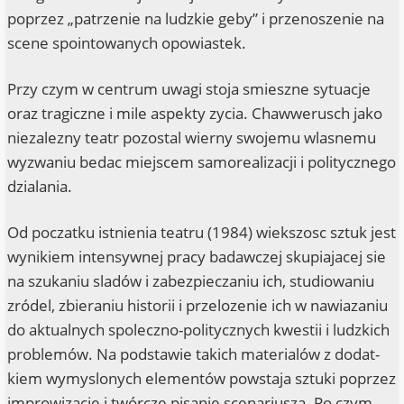
poprzez „patrze­nie na ludzkie geby” i przen­o­sze­nie na
sce­ne spoin­to­wanych opowiastek.
Przy czym w cen­trum uwa­gi sto­ja smiesz­ne sytu­ac­je
oraz tra­gicz­ne i mile aspek­ty zycia. Chaw­we­rusch jako
nie­za­lez­ny teatr pozos­tal wier­ny swo­je­mu wlas­ne­mu
wyz­wa­niu bedac mie­j­s­cem samo­rea­li­zac­ji i poli­ty­cz­n­ego
dzialania.
Od poc­z­at­ku ist­ni­enia teatru (1984) wieks­zosc sztuk jest
wyni­kiem inten­syw­nej pra­cy bad­aw­c­zej sku­pia­jacej sie
na szu­ka­niu sla­dów i zabez­piec­za­niu ich, stu­dio­wa­niu
zró­del, zbier­aniu his­to­rii i przelo­ze­nie ich w nawia­za­niu
do aktu­al­nych spolecz­no-poli­ty­cz­nych kwestii i ludzkich
pro­ble­mów. Na pod­sta­wie takich mate­ri­alów z dodat­
kiem wymys­lonych ele­men­tów pow­sta­ja sztu­ki poprzez
impro­wi­zac­je i twórc­ze pisa­nie sce­na­ri­us­za. Po czym