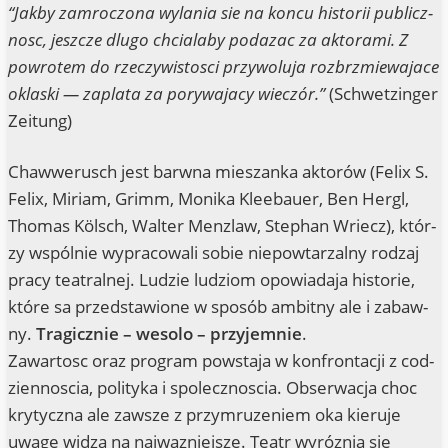
“Jak­by zam­ro­c­zo­na wylania sie na kon­cu his­to­rii publicz­
nosc, jeszc­ze dlugo chcialaby poda­zac za akto­r­ami. Z
pow­ro­tem do rzec­zy­wisto­sci przy­wo­lu­ja roz­brz­mie­wa­ja­ce
okla­ski — zapla­ta za pory­wa­ja­cy wiec­zór.”
(Schwet­zin­ger
Zeitung)
Chaw­we­rusch jest barw­na mies­zanka aktorów (Felix S.
Felix, Miri­am, Grimm, Moni­ka Klee­bau­er, Ben Hergl,
Tho­mas Kölsch, Wal­ter Menz­law, Ste­phan Wriecz), któr­
zy wspól­nie wypra­co­wa­li sobie nie­pow­tarz­al­ny rod­zaj
pra­cy teatral­nej. Lud­zie lud­zi­om opo­wia­da­ja his­to­rie,
któ­re sa przedsta­wio­ne w sposób ambit­ny ale i zabaw­
ny.
Tra­gicz­nie – weso­lo – przy­jem­nie
.
Zawar­to­sc oraz pro­gram pow­sta­ja w kon­front­ac­ji z cod­
zi­en­no­scia, poli­ty­ka i spolecz­no­scia. Obs­er­wac­ja choc
kry­ty­cz­na ale zaw­s­ze z przym­ru­ze­niem oka kie­ruje
uwa­ge wid­za na naj­waz­nie­js­ze. Teatr wyróz­nia sie