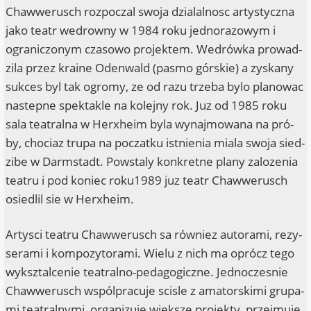
Chaw­we­rusch roz­po­c­zal swo­ja dzi­al­al­nosc arty­sty­cz­na
jako teatr wed­row­ny w 1984 roku jed­no­ra­zowym i
ogra­nic­z­onym cza­so­wo pro­jek­tem. Wedrów­ka pro­wad­
zi­la przez krai­ne Oden­wald (pas­mo gór­skie) a zys­ka­ny
suk­ces byl tak ogro­my, ze od razu trze­ba bylo pla­no­wac
nas­tep­ne spek­tak­le na kole­j­ny rok. Juz od 1985 roku
sala teatral­na w Herx­heim byla wynaj­mo­wa­na na pró­
by, cho­ciaz trupa na poc­z­at­ku ist­ni­enia mia­la swo­ja sied­
zi­be w Darm­stadt. Pow­sta­ly kon­kret­ne pla­ny zalo­ze­nia
teatru i pod koniec roku1989 juz teatr Chaw­we­rusch
osied­lil sie w Herxheim.
Arty­sci teatru Chaw­we­rusch sa rów­niez auto­r­ami, rezy­
se­r­a­mi i kom­po­zy­to­r­ami. Wie­lu z nich ma oprócz tego
wyk­sz­tal­ce­nie teatral­no-pedago­gicz­ne. Jed­no­c­zes­nie
Chaw­we­rusch wspól­pra­cu­je scis­le z ama­tor­ski­mi grup­a­
mi teatral­ny­mi, orga­ni­zu­je wieks­ze pro­jek­ty, przej­mu­je