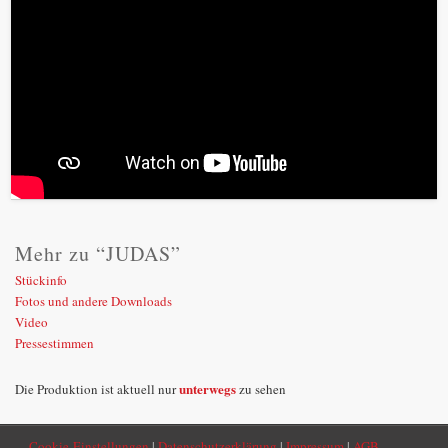
Mehr zu “JUDAS”
Stückinfo
Fotos und andere Downloads
Video
Pressestimmen
unterwegs
Die Produktion ist aktuell nur
zu sehen
Cookie-Einstellungen
|
Datenschutzerklärung
|
Impressum
|
AGB