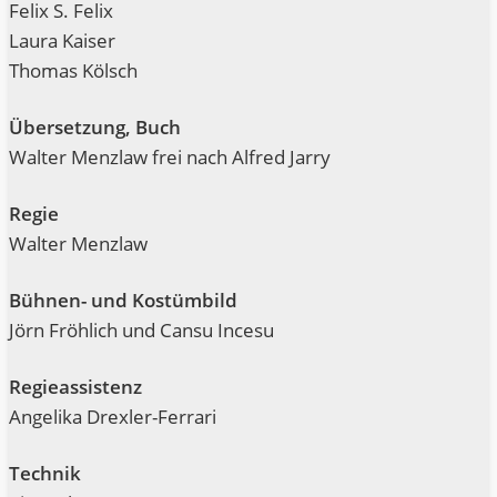
Felix S. Felix
Lau­ra Kaiser
Tho­mas Kölsch
Über­set­zung, Buch
Wal­ter Menz­law frei nach Alfred Jarry
Regie
Wal­ter Menzlaw
Büh­nen- und Kostümbild
Jörn Fröh­lich und Can­su Incesu
Regie­as­sis­tenz
Ange­li­ka Drexler-Ferrari
Tech­nik