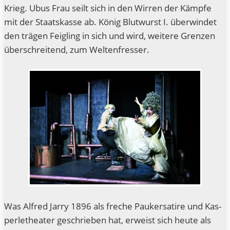
Krieg. Ubus Frau seilt sich in den Wir­ren der Kämp­fe
mit der Staats­kas­se ab. König Blut­wurst I. über­win­det
den trä­gen Feig­ling in sich und wird, wei­te­re Gren­zen
über­schrei­tend, zum Weltenfresser.
Was Alfred Jar­ry 1896 als fre­che Pau­ker­sa­ti­re und Kas­
per­le­thea­ter geschrie­ben hat, erweist sich heu­te als