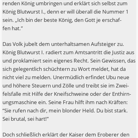
ren­den König umbrin­gen und erklärt sich selbst zum
König Blut­wurst I., denn er will über­all die Num­mer 1
sein. „Ich bin der bes­te König, den Gott je erschaf­
fen hat.”
Das Volk jubelt dem unter­halt­sa­men Auf­stei­ger zu.
König Blut­wurst I. radiert zum Amts­an­tritt die Jus­tiz aus
und pro­kla­miert sein eige­nes Recht. Sein Gewis­sen, das
sich gele­gent­lich schüch­tern zu Wort mel­det, hat da
nicht viel zu mel­den. Uner­müd­lich erfin­det Ubu neue
und höhe­re Steu­ern und Zöl­le und treibt sie im Zwei­
fels­fal­le mit Hil­fe der Kneif­schwei­ne oder der Enthir­n­
ungs­ma­schi­ne ein. Sei­ne Frau hilft ihm nach Kräf­ten:
“Sie rufen nach dir, mein blon­der Held. Du bist stark.
Sei bru­tal, sei hart!”
Doch schließ­lich erklärt der Kai­ser dem Erobe­rer den