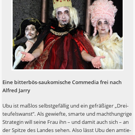
Eine bit­ter­bös-sau­ko­mi­sche Com­me­dia frei nach
Alfred Jarry
Ubu ist maß­los selbst­ge­fäl­lig und ein gefrä­ßi­ger „Drei­
teu­fels­wanst“. Als gewief­te, smar­te und macht­hung­ri­ge
Stra­te­gin will sei­ne Frau ihn – und damit auch sich – an
der Spit­ze des Lan­des sehen. Also lässt Ubu den amtie­