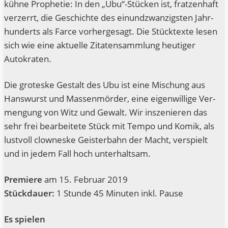
küh­ne Pro­phe­tie: In den „Ubu“-Stücken ist, frat­zen­haft
ver­zerrt, die Geschich­te des ein­und­zwan­zigs­ten Jahr­
hun­derts als Far­ce vor­her­ge­sagt. Die Stück­tex­te lesen
sich wie eine aktu­el­le Zita­ten­samm­lung heu­ti­ger
Autokraten.
Die gro­tes­ke Gestalt des Ubu ist eine Mischung aus
Hans­wurst und Mas­sen­mör­der, eine eigen­wil­li­ge Ver­
men­gung von Witz und Gewalt. Wir insze­nie­ren das
sehr frei bear­bei­te­te Stück mit Tem­po und Komik, als
lust­voll clow­nes­ke Geis­ter­bahn der Macht, ver­spielt
und in jedem Fall hoch unterhaltsam.
Pre­mie­re
am 15. Febru­ar 2019
Stück­dau­er:
1 Stun­de 45 Minu­ten inkl. Pause
Es spie­len