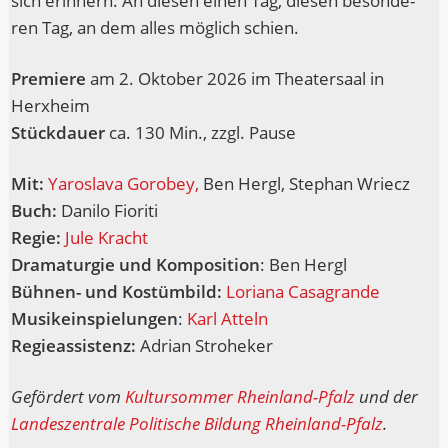
sich erin­nern. An die­sen einen Tag, die­sen beson­de­
ren Tag, an dem alles mög­lich schien.
Pre­mie­re
am 2. Okto­ber 2026 im Thea­ter­saal in
Herxheim
Stück­dau­er
ca. 130 Min., zzgl. Pause
Mit:
Yaros­la­va Gor­obey,
Ben Hergl, Ste­phan Wriecz
Buch:
Dani­lo Fioriti
Regie:
Jule Kracht
Dra­ma­tur­gie und Kom­po­si­ti­on
: Ben Hergl
Bühnen- und Kostümbild:
Loria­na Casagrande
Musik­ein­spie­lun­gen
:
Karl Atteln
Regie­as­sis­tenz:
Adri­an Stroheker
Geför­dert vom
Kul­tur­som­mer Rhein­land-Pfalz
und der
Lan­des­zen­tra­le Poli­ti­sche Bil­dung Rhein­land-Pfalz
.