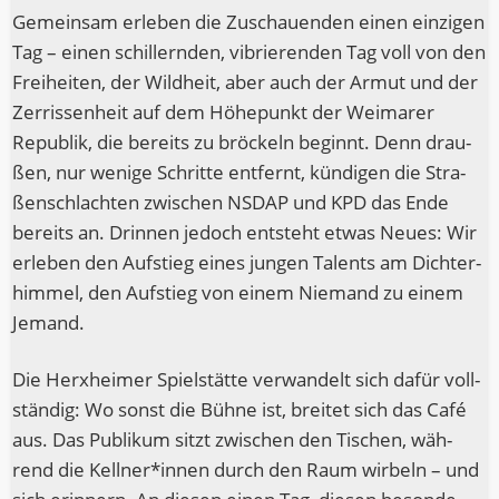
Gemein­sam erle­ben die Zuschau­en­den einen ein­zi­gen
Tag – einen schil­lern­den, vibrie­ren­den Tag voll von den
Frei­hei­ten, der Wild­heit, aber auch der Armut und der
Zer­ris­sen­heit auf dem Höhe­punkt der Wei­ma­rer
Repu­blik, die bereits zu brö­ckeln beginnt. Denn drau­
ßen, nur weni­ge Schrit­te ent­fernt, kün­di­gen die Stra­
ßen­schlach­ten zwi­schen NSDAP und KPD das Ende
bereits an. Drin­nen jedoch ent­steht etwas Neu­es: Wir
erle­ben den Auf­stieg eines jun­gen Talents am Dich­ter­
him­mel, den Auf­stieg von einem Nie­mand zu einem
Jemand.
Die Herx­hei­mer Spiel­stät­te ver­wan­delt sich dafür voll­
stän­dig: Wo sonst die Büh­ne ist, brei­tet sich das Café
aus. Das Publi­kum sitzt zwi­schen den Tischen, wäh­
rend die Kellner*innen durch den Raum wir­beln – und