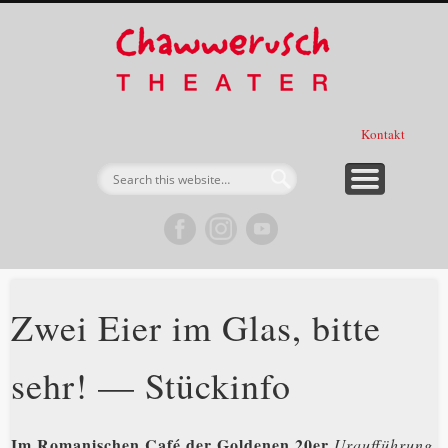
Förderer, Sponsoren & Partner
Spieltermine & Karten
Expedition
Über uns
Projekte
Stücke
Verein
Start
Chawwe
Thea
Kontakt
Zwei Eier im Glas, bitte
sehr! — Stückinfo
Im Romanischen Café der Goldenen 20er
Uraufführung