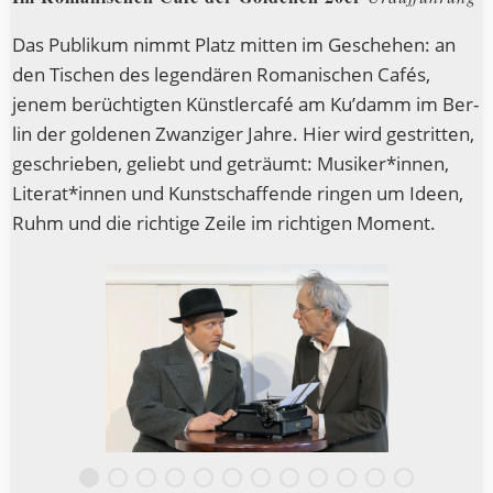
Das Publi­kum nimmt Platz mit­ten im Gesche­hen: an
den Tischen des legen­dä­ren Roma­ni­schen Cafés,
jenem berüch­tig­ten Künst­ler­ca­fé am Ku’damm im Ber­
lin der gol­de­nen Zwan­zi­ger Jah­re. Hier wird gestrit­ten,
geschrie­ben, geliebt und geträumt: Musiker*innen,
Literat*innen und Kunst­schaf­fen­de rin­gen um Ideen,
Ruhm und die rich­ti­ge Zei­le im rich­ti­gen Moment.