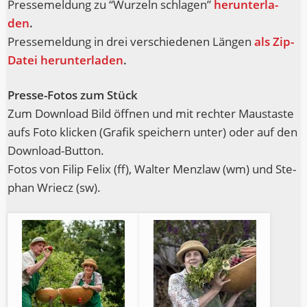
Pres­se­mel­dung zu “Wur­zeln schla­gen”
her­un­ter­la­
den
.
Pres­se­mel­dung in drei ver­schie­de­nen Län­gen
als Zip-
Datei her­un­ter­la­den
.
Pres­se-Fotos zum Stück
Zum Down­load Bild öff­nen und mit rech­ter Maus­tas­te
aufs Foto kli­cken (Gra­fik spei­chern unter) oder auf den
Download-Button.
Fotos von Filip Felix (ff), Wal­ter Menz­law (wm) und Ste­
phan Wriecz (sw).