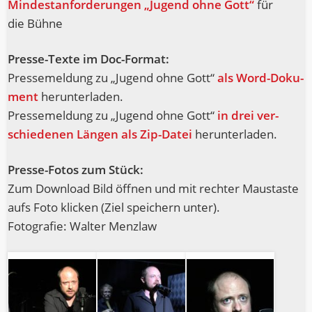
Min­dest­an­for­de­run­gen „Jugend ohne Gott“
für
die Bühne
Pres­se-Tex­te im Doc-Format:
Pres­se­mel­dung zu „Jugend ohne Gott“
als Word-Doku­
ment
herunterladen.
Pres­se­mel­dung zu „Jugend ohne Gott“
in drei ver­
schie­de­nen Län­gen als Zip-Datei
herunterladen.
Pres­se-Fotos zum Stück:
Zum Down­load Bild öff­nen und mit rech­ter Maus­tas­te
aufs Foto kli­cken (Ziel spei­chern unter).
Foto­gra­fie: Wal­ter Menzlaw