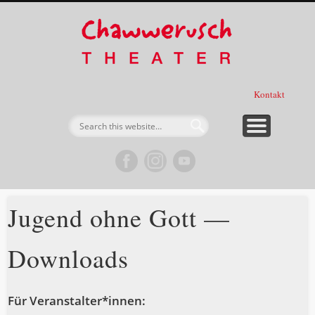
Förderer, Sponsoren & Partner
Spieltermine & Karten
Expedition
Über uns
Projekte
Stücke
Verein
Start
Chawwe
Thea
Kontakt
Jugend ohne Gott —
Downloads
Für Veranstalter*innen: