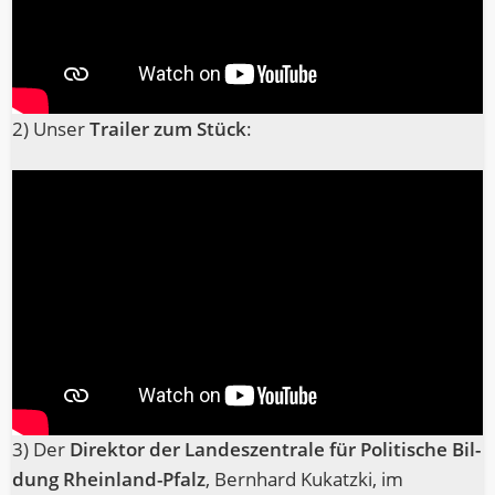
2) Unser
Trai­ler zum Stück
:
3) Der
Direk­tor der Lan­des­zen­tra­le für Poli­ti­sche Bil­
dung Rhein­land-Pfalz
, Bern­hard Kukatz­ki, im