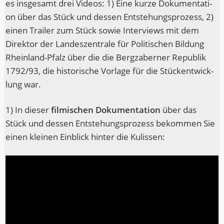
es ins­ge­samt drei Vide­os: 1) Eine kur­ze Doku­men­ta­ti­
on über das Stück und des­sen Ent­ste­hungs­pro­zess, 2)
einen Trai­ler zum Stück sowie Inter­views mit dem
Direk­tor der Lan­des­zen­tra­le für Poli­ti­schen Bil­dung
Rhein­land-Pfalz über die die Bergza­ber­ner Repu­blik
1792/93, die his­to­ri­sche Vor­la­ge für die Stück­ent­wick­
lung war.
1) In die­ser
fil­mi­schen Doku­men­ta­ti­on
über das
Stück und des­sen Ent­ste­hungs­pro­zess bekom­men Sie
einen klei­nen Ein­blick hin­ter die Kulissen: