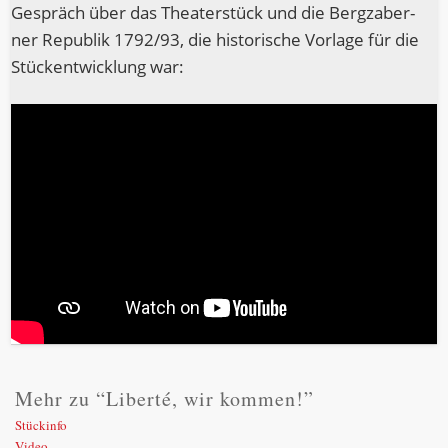
Gespräch über das Thea­ter­stück und die Bergza­ber­
ner Repu­blik 1792/93, die his­to­ri­sche Vor­la­ge für die
Stück­ent­wick­lung war:
Mehr zu “Liberté, wir kommen!”
Stückinfo
Video